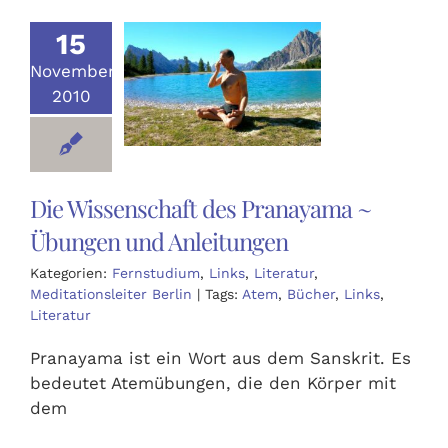
15
November
2010
Die Wissenschaft des Pranayama ~
Übungen und Anleitungen
Kategorien:
Fernstudium
,
Links
,
Literatur
,
Meditationsleiter Berlin
|
Tags:
Atem
,
Bücher
,
Links
,
Literatur
Pranayama ist ein Wort aus dem Sanskrit. Es
bedeutet Atemübungen, die den Körper mit
dem