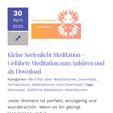
Ausbildungen
30
April
Events
2020
Holistisch
Kleine Seelenlicht Meditation –
Shop
Geführte Meditation zum Anhören und
als Download
About
Kategorien:
Berichte über Meditationen
,
Download
,
Fernstudium
,
Meditationen zum Download
|
Tags:
Kontakt
Download
,
Geführte Meditation
,
Meditationen
Jeder Moment ist perfekt, einzigartig und
Jetzt buchen
wunderschön. Wenn es Dir gelingt