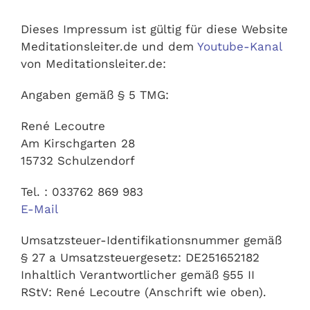
Ausbildungen
Dieses Impressum ist gültig für diese Website
Meditationsleiter.de und dem
Youtube-Kanal
Events
von Meditationsleiter.de:
Angaben gemäß § 5 TMG:
Holistisch
René Lecoutre
Am Kirschgarten 28
Shop
15732 Schulzendorf
Tel. : 033762 869 983
About
E-Mail
Umsatzsteuer-Identifikationsnummer gemäß
Kontakt
§ 27 a Umsatzsteuergesetz: DE251652182
Inhaltlich Verantwortlicher gemäß §55 II
Jetzt buchen
RStV: René Lecoutre (Anschrift wie oben).