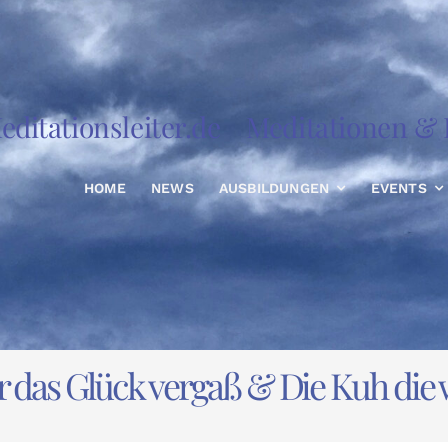
editationsleiter.de
Meditationen & R
HOME
NEWS
AUSBILDUNGEN
EVENTS
r das Glück vergaß & Die Kuh die 