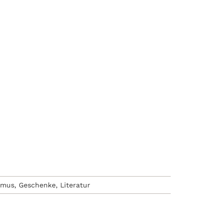
smus
,
Geschenke
,
Literatur