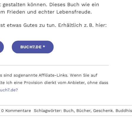
 gestalten können. Dieses Buch wie ein
em Frieden und echter Lebensfreude.
t etwas Gutes zu tun. Erhältlich z. B. hier:
BUCH7.DE *
 sind sogenannte Affiliate-Links. Wenn Sie auf
lte ich eine Provision dierkt vom Anbieter, ohne dass
Buch7.de?
on
0 Kommentare
Schlagwörter:
Buch
,
Bücher
,
Geschenk. Buddhi
A.Brahm
–
Der
Elefant,