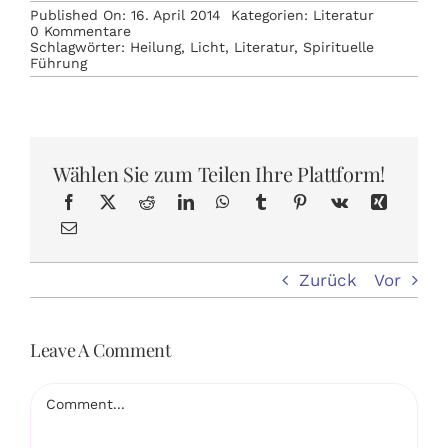
Published On: 16. April 2014
Kategorien:
Literatur
on
0 Kommentare
Unser
Schlagwörter:
Heilung
,
Licht
,
Literatur
,
Spirituelle
eigenes
Führung
Licht
leuchten
lassen
Wählen Sie zum Teilen Ihre Plattform!
Zurück
Vor
Leave A Comment
Comment