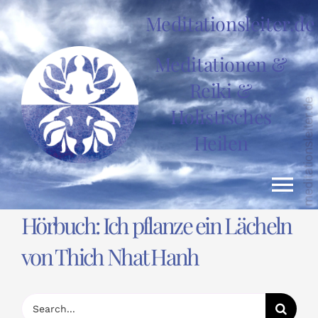
Zum
Meditationsleiter.de
Inhalt
springen
Meditationen &
Reiki &
Holistisches
Heilen
Tog
Hörbuch: Ich pflanze ein Lächeln
Nav
HOME
von Thich Nhat Hanh
News
Suche