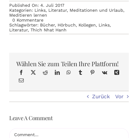
Published On: 4. Juli 2017
Kategorien:
Links
,
Literatur
,
Meditationen und Urlaub
,
Meditieren lernen
on
0 Kommentare
Hörbuch:
Schlagwörter:
Bücher
,
Hörbuch
,
Kollegen
,
Links
,
Ich
Literatur
,
Thich Nhat Hanh
pflanze
ein
Lächeln
von
Thich
Nhat
Wählen Sie zum Teilen Ihre Plattform!
Hanh
Zurück
Vor
Leave A Comment
Comment