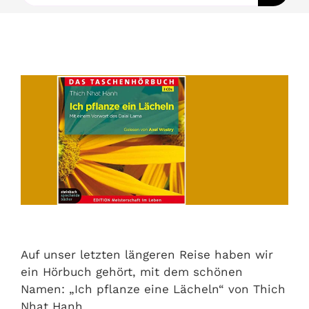
nach:
Ausbildungen
Events
Holistisch
Shop
About
Kontakt
Auf unser letzten längeren Reise haben wir
ein Hörbuch gehört, mit dem schönen
Namen: „Ich pflanze eine Lächeln“ von Thich
Jetzt buchen
Nhat Hanh.