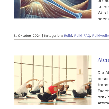
errei
keine
Was i
oder 
8. Oktober 2024
|
Kategorien:
Reiki
,
Reiki FAQ
,
Reikiweih
Atem
Die A
beson
trans
Facet
praxi
Atem