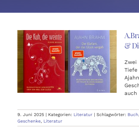
A.Br
& Di
Zwei 
Tiefe
Ajahn
Gesch
auch
9. Juni 2025
|
Kategorien:
Literatur
|
Schlagwörter:
Buch
Geschenke
,
Literatur