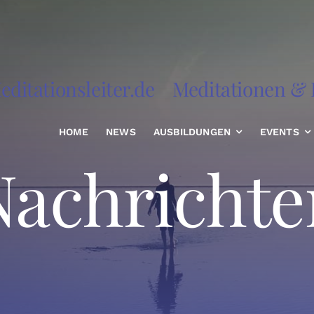
editationsleiter.de
Meditationen & R
HOME
NEWS
AUSBILDUNGEN
EVENTS
Nachrichte