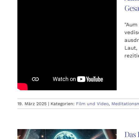
Gesa
"Aum 
vedis
ausdr
Laut,
rezit
19. März 2025
|
Kategorien:
Film und Video
,
Meditations
Das 