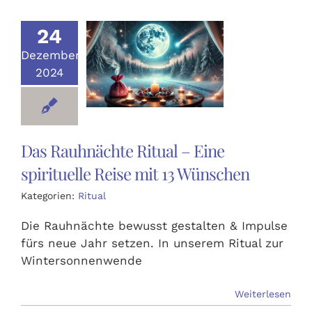
Ausbildungen
24
Dezember
Events
2024
Holistisch
Das Rauhnächte Ritual – Eine
Shop
spirituelle Reise mit 13 Wünschen
Kategorien:
Ritual
About
Die Rauhnächte bewusst gestalten & Impulse
fürs neue Jahr setzen. In unserem Ritual zur
Kontakt
Wintersonnenwende
Jetzt buchen
Weiterlesen