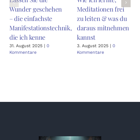
Wunder geschehen
Meditationen frei
– die einfachste
zu leiten & was du
Manifestationstechnik,
daraus mitnehmen
die ich kenne
kannst
31. August 2025
|
0
3. August 2025
|
0
Kommentare
Kommentare