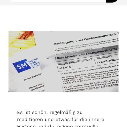
nach:
Ausbildungen
Events
Holistisch
Shop
About
Kontakt
Es ist schön, regelmäßig zu
meditieren und etwas für die innere
Jetzt buchen
Hygiene und die eigene spirituelle