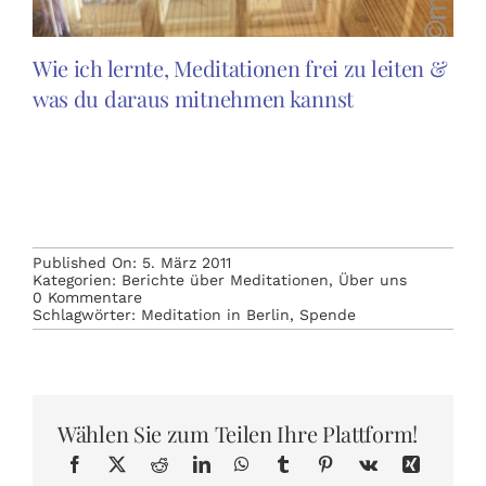
Wie ich lernte, Meditationen frei zu leiten &
was du daraus mitnehmen kannst
Published On: 5. März 2011
Kategorien:
Berichte über Meditationen
,
Über uns
on
0 Kommentare
Weihnachtsmeditation
Schlagwörter:
Meditation in Berlin
,
Spende
2010
~
120€
Spende
für
den
Wählen Sie zum Teilen Ihre Plattform!
Kältebus