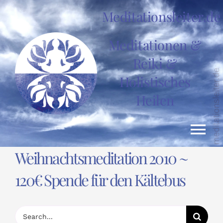
Zum
Meditationsleiter.de
Inhalt
springen
Meditationen &
Reiki &
Holistisches
Heilen
Tog
Weihnachtsmeditation 2010 ~
Nav
HOME
120€ Spende für den Kältebus
News
Suche