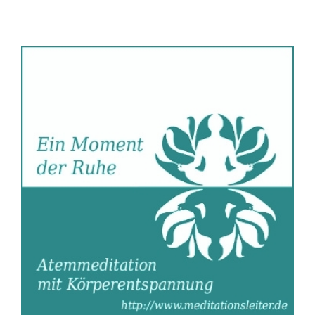
Ausbildungen
Events
Holistisch
Shop
About
Kontakt
Jetzt buchen