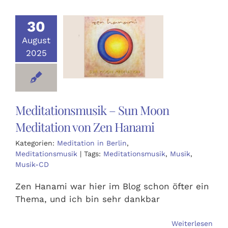
Ausbildungen
30
August
Events
2025
Holistisch
Meditationsmusik – Sun Moon
Shop
Meditation von Zen Hanami
Kategorien:
Meditation in Berlin
,
About
Meditationsmusik
|
Tags:
Meditationsmusik
,
Musik
,
Musik-CD
Kontakt
Zen Hanami war hier im Blog schon öfter ein
Thema, und ich bin sehr dankbar
Jetzt buchen
Weiterlesen