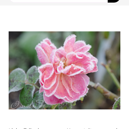
nach:
Ausbildungen
Events
Holistisch
Shop
About
Kontakt
Jetzt buchen