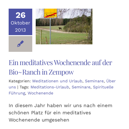
Ausbildungen
26
Oktober
Events
2013
Holistisch
Ein meditatives Wochenende auf der
Shop
Bio~Ranch in Zempow
Kategorien:
Meditationen und Urlaub
,
Seminare
,
Über
About
uns
|
Tags:
Meditations-Urlaub
,
Seminare
,
Spirituelle
Führung
,
Wochenende
Kontakt
In diesem Jahr haben wir uns nach einem
schönen Platz für ein meditatives
Wochenende umgesehen
Jetzt buchen