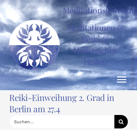
Zum
Meditationsleiter.de
Inhalt
springen
Meditationen &
Reiki &
Holistisches
Heilen
Tog
Reiki-Einweihung 2. Grad in
Nav
HOME
Berlin am 27.4
Suche
nach:
News