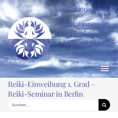
Zum
Meditationsleiter.de
Inhalt
springen
Meditationen &
Reiki &
Holistisches
Heilen
Tog
Reiki-Einweihung 1. Grad –
Nav
HOME
Reiki-Seminar in Berlin
Suche
nach:
News