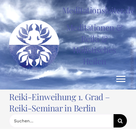
Zum
Meditationsleiter.de
Inhalt
springen
Meditationen &
Reiki &
Holistisches
Heilen
Tog
Reiki-Einweihung 1. Grad –
Nav
HOME
Reiki-Seminar in Berlin
Suche
nach:
News