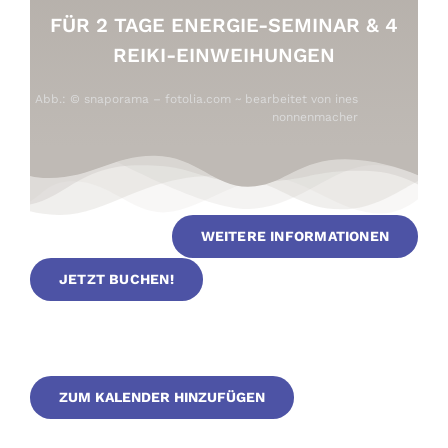
FÜR 2 TAGE ENERGIE-SEMINAR & 4
REIKI-EINWEIHUNGEN
Abb.: © snaporama – fotolia.com ~ bearbeitet von
ines
nonnenmacher
WEITERE INFORMATIONEN
JETZT BUCHEN!
ZUM KALENDER HINZUFÜGEN