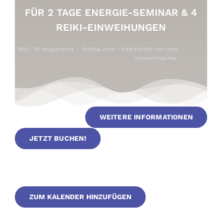
FÜR 2 TAGE ENERGIE-SEMINAR & 4
REIKI-EINWEIHUNGEN
Abb.: © snaporama – fotolia.com ~ bearbeitet von
ines
nonnenmacher
WEITERE INFORMATIONEN
JETZT BUCHEN!
ZUM KALENDER HINZUFÜGEN