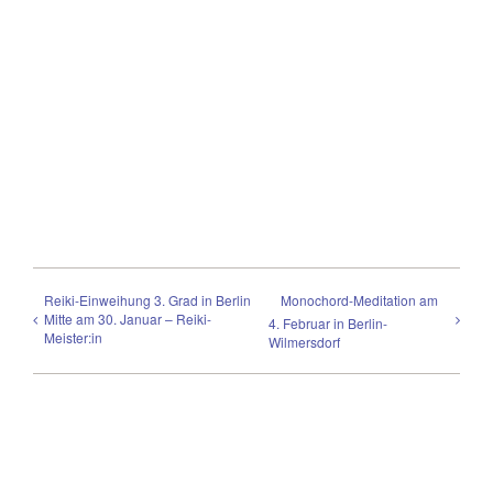
Reiki-Einweihung 3. Grad in Berlin
Monochord-Meditation am
Mitte am 30. Januar – Reiki-
4. Februar in Berlin-
Meister:in
Wilmersdorf