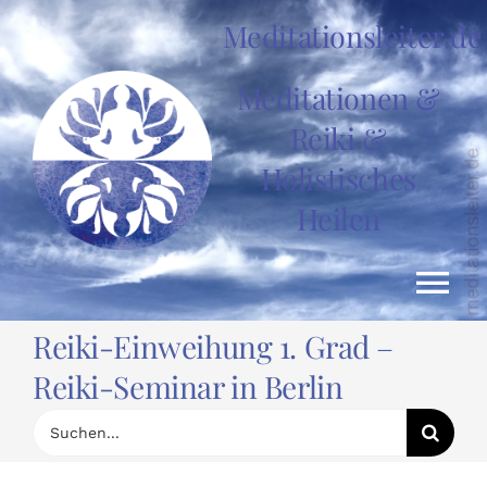
Zum
Meditationsleiter.de
Inhalt
springen
Meditationen &
Reiki &
Holistisches
Heilen
Tog
Reiki-Einweihung 1. Grad –
Nav
HOME
Reiki-Seminar in Berlin
Suche
nach:
News