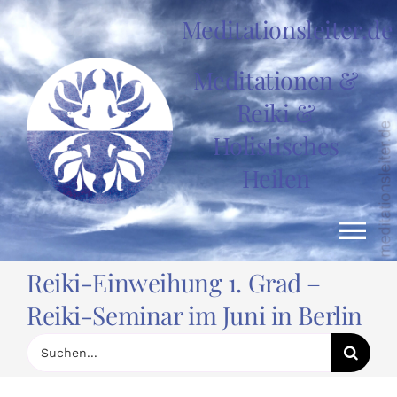
Zum
Meditationsleiter.de
Inhalt
springen
Meditationen &
Reiki &
Holistisches
Heilen
Tog
Reiki-Einweihung 1. Grad –
Nav
HOME
Reiki-Seminar im Juni in Berlin
Suche
nach:
News