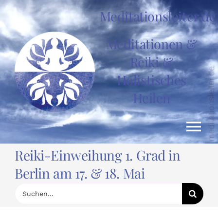
Zum
Meditationsleiter.de
Inhalt
springen
Meditationen &
Reiki &
Holistisches
Heilen
Tog
Reiki-Einweihung 1. Grad in
Nav
HOME
Berlin am 17. & 18. Mai
Suche
nach:
News