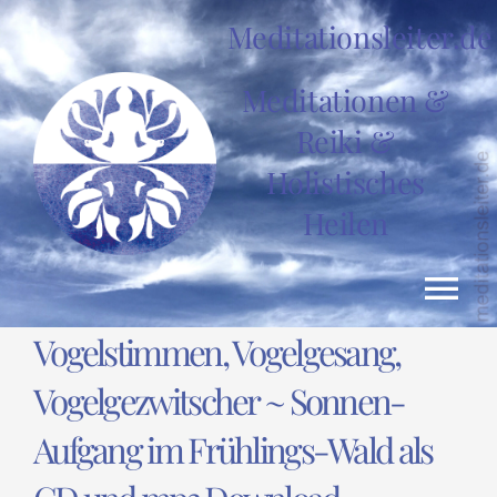
Zum
Meditationsleiter.de
Inhalt
springen
Meditationen &
Reiki &
Holistisches
Heilen
Tog
Vogelstimmen, Vogelgesang,
Nav
HOME
Vogelgezwitscher ~ Sonnen-
Aufgang im Frühlings-Wald als
News