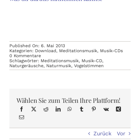
Published On: 6. Mai 2013
Kategorien:
Download
,
Meditationsmusik
,
Musik-CDs
on
0 Kommentare
Vogelstimmen,
Schlagwörter:
Meditationsmusik
,
Musik-CD
,
Vogelgesang,
Naturgeräusche
,
Naturmusik
,
Vogelstimmen
Vogelgezwitscher
~
Sonnen-
Aufgang
im
Frühlings-
Wählen Sie zum Teilen Ihre Plattform!
Wald
als
CD
und
mp3
Download
Zurück
Vor