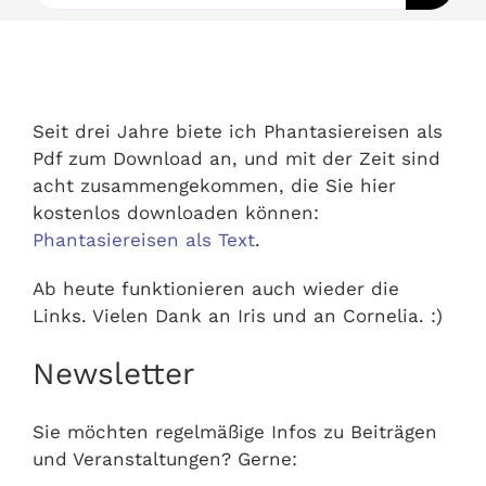
nach:
Ausbildungen
Events
Seit drei Jahre biete ich Phantasiereisen als
Pdf zum Download an, und mit der Zeit sind
Holistisch
acht zusammengekommen, die Sie hier
kostenlos downloaden können:
Phantasiereisen als Text
.
Shop
Ab heute funktionieren auch wieder die
About
Links. Vielen Dank an Iris und an Cornelia. :)
Newsletter
Kontakt
Sie möchten regelmäßige Infos zu Beiträgen
Jetzt buchen
und Veranstaltungen? Gerne: