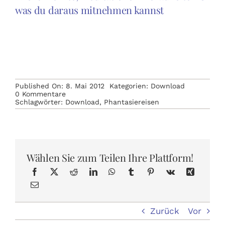
was du daraus mitnehmen kannst
Published On: 8. Mai 2012
Kategorien:
Download
on
0 Kommentare
Acht
Schlagwörter:
Download
,
Phantasiereisen
Phantasiereisen
als
Pdf
zum
Download
~
Wählen Sie zum Teilen Ihre Plattform!
aktualisiert
Zurück
Vor