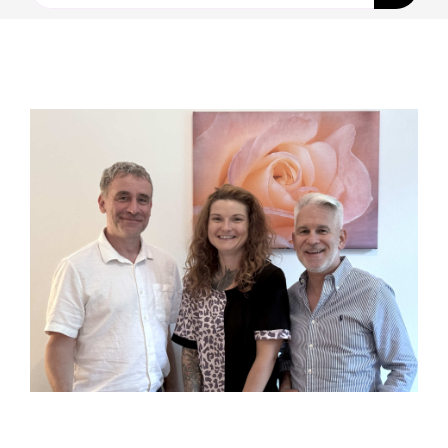
nach:
Ausbildungen
Events
Holistisch
Shop
About
Kontakt
Jetzt buchen