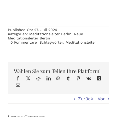
Published On: 27. Juli 2024
Kategorien:
Meditationsleiter Berlin
,
Neue
Meditationsleiter Berlin
on
0 Kommentare
Schlagwörter:
Meditationsleiter
2024
–
Zwei
neue
Meditationsleiter:innen
in
Wählen Sie zum Teilen Ihre Plattform!
Berlin
Zurück
Vor