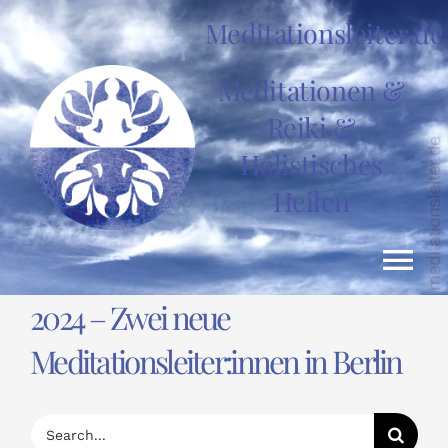
Zum
Meditationsleiter.de
Inhalt
springen
Meditationen &
Reiki &
Holistisches
Heilen
Tog
2024 – Zwei neue
Nav
HOME
Meditationsleiter:innen in Berlin
News
Suche