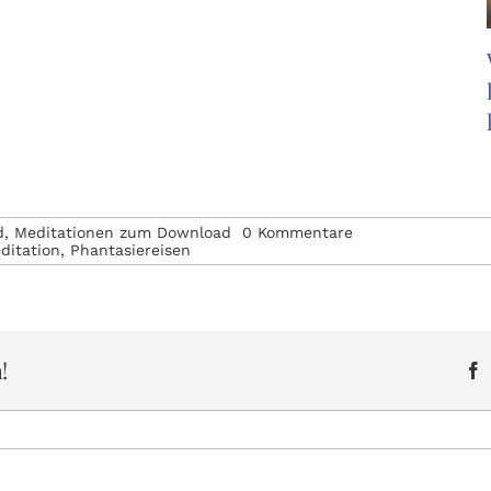
on
d
,
Meditationen zum Download
0 Kommentare
Geführte
ditation
,
Phantasiereisen
Meditation
~
Kristallheilung
!