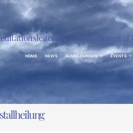
editationsleiter.de
Meditationen & R
HOME
NEWS
AUSBILDUNGEN
EVENTS
stallheilung