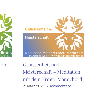
ion –
Gelassenheit und
Heilsa
Meisterschaft ~ Meditation
Kraftp
mit dem Erden-Monochord
Medita
e
Erden
2. März 2021
|
2 Kommentare
19. Dez