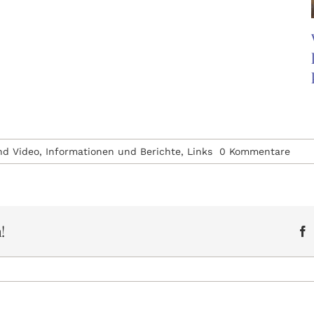
on
nd Video
,
Informationen und Berichte
,
Links
0 Kommentare
Doku
Die
heil
Kraft
der
Medi
!