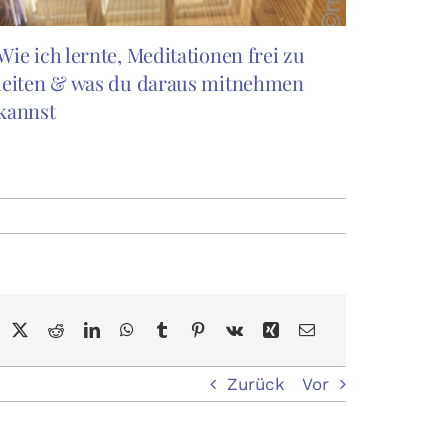
Wie ich lernte, Meditationen frei zu
leiten & was du daraus mitnehmen
kannst
:
same
tation
Zurück
Vor