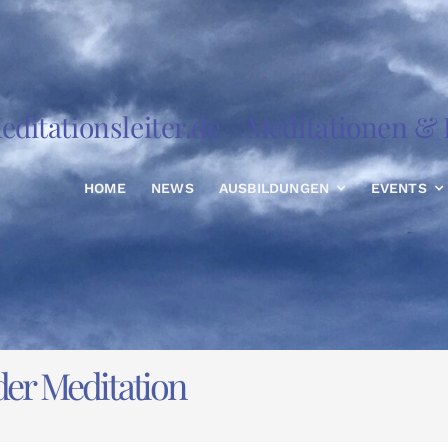
editationsleiter.de
Meditationen & R
HOME
NEWS
AUSBILDUNGEN
EVENTS
der Meditation