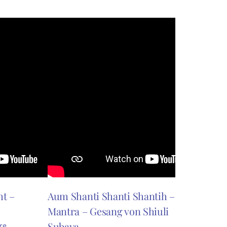
Lassen
gesche
Manife
ich ke
31. Augu
ht –
Aum Shanti Shanti Shantih –
Mantra – Gesang von Shiuli
Subaya
re