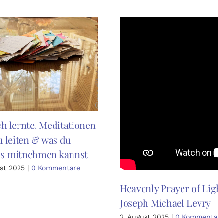
ch lernte, Meditationen
zu leiten & was du
s mitnehmen kannst
ust 2025
|
0 Kommentare
Heavenly Prayer of Lig
Joseph Michael Levry
2. August 2025
|
0 Kommenta