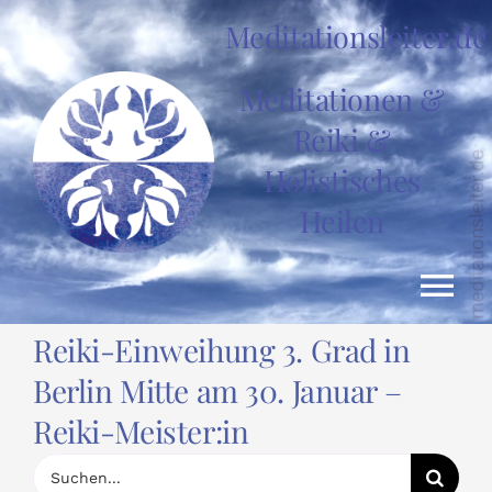
Zum
Meditationsleiter.de
Inhalt
springen
Meditationen &
Reiki &
Holistisches
Heilen
Tog
Reiki-Einweihung 3. Grad in
Nav
HOME
Berlin Mitte am 30. Januar –
Reiki-Meister:in
News
Suche
nach: