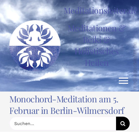
Zum
Meditationsleiter.de
Inhalt
springen
Meditationen &
Reiki &
Holistisches
Heilen
Tog
Monochord-Meditation am 5.
Nav
HOME
Februar in Berlin-Wilmersdorf
Suche
nach:
News