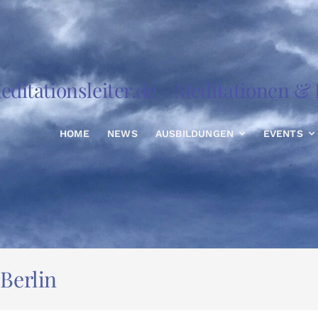
editationsleiter.de
Meditationen & R
HOME
NEWS
AUSBILDUNGEN
EVENTS
Berlin