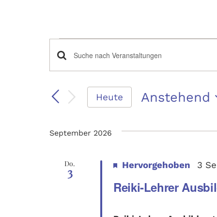
Veranst
Veranstaltun
Bitte
Schlüsselwort
eingeben.
Anstehend
Heute
Suche
Suche
nach
Datum
Veranstaltungen
wählen.
Schlüsselwort.
September 2026
und
Do.
Hervorgehoben
3 Se
3
Reiki-Lehrer Ausbi