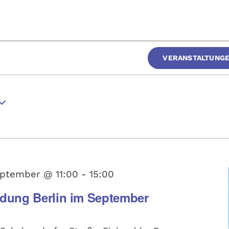
altungen
VERANSTALTUNG
gen
ptember @ 11:00
-
15:00
ldung Berlin im September