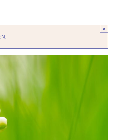
×
EN.