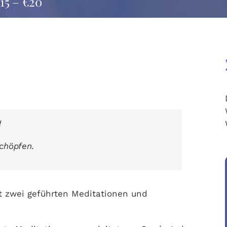
15 – €20
!
schöpfen.
t zwei geführten Meditationen und