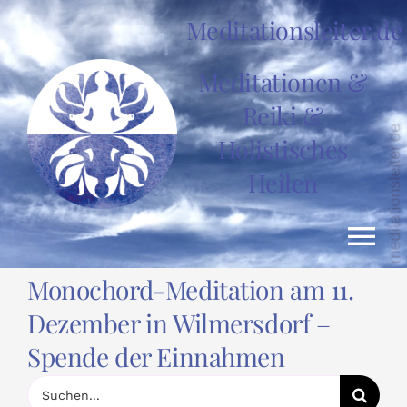
Zum
Meditationsleiter.de
Inhalt
springen
Meditationen &
Reiki &
Holistisches
Heilen
Tog
Monochord-Meditation am 11.
Nav
HOME
Dezember in Wilmersdorf –
Spende der Einnahmen
News
Suche
nach: