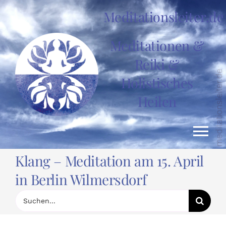
Zum
Meditationsleiter.de
Inhalt
springen
Meditationen &
Reiki &
Holistisches
Heilen
Tog
Klang – Meditation am 15. April
Nav
HOME
in Berlin Wilmersdorf
Suche
nach:
News