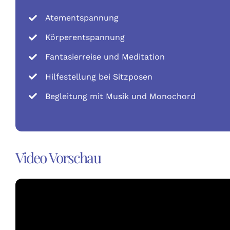
Atementspannung
Körperentspannung
Fantasierreise und Meditation
Hilfestellung bei Sitzposen
Begleitung mit Musik und Monochord
Video Vorschau