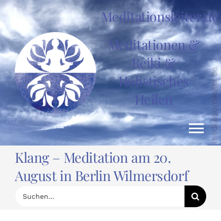
Zum
Meditationsleiter.de
Inhalt
springen
Meditationen &
Reiki &
Holistisches
Heilen
Tog
Klang – Meditation am 20.
Nav
HOME
August in Berlin Wilmersdorf
Suche
nach:
News