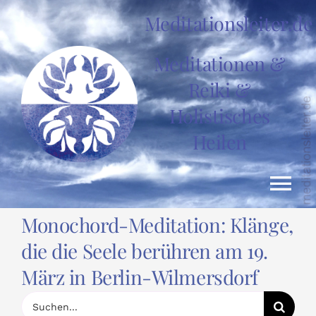
Zum
Meditationsleiter.de
Inhalt
springen
Meditationen &
Reiki &
Holistisches
Heilen
Tog
Monochord-Meditation: Klänge,
Nav
HOME
die die Seele berühren am 19.
März in Berlin-Wilmersdorf
News
Suche
nach: